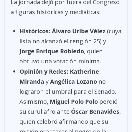
La jornada dejó por fuera del Congreso
a figuras históricas y mediáticas:
Históricos:
Álvaro Uribe Vélez
(cuya
lista no alcanzó el renglón 25) y
Jorge Enrique Robledo
, quien
obtuvo una votación mínima.
Opinión y Redes:
Katherine
Miranda
y
Angélica Lozano
no
lograron el umbral para el Senado.
Asimismo,
Miguel Polo Polo
perdió
su curul afro ante
Óscar Benavides
,
quien celebró afirmando que su
misión era “sacar al negro de la