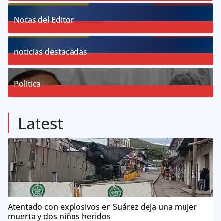
18
Posts
Notas del Editor
19
Posts
noticias destacadas
76
Posts
Politica
57
Posts
Latest
Atentado con explosivos en Suárez deja una mujer
muerta y dos niños heridos