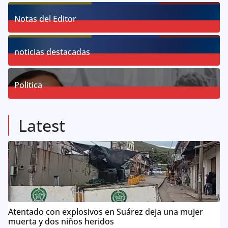
18
Posts
Notas del Editor
19
Posts
noticias destacadas
76
Posts
Politica
57
Posts
Latest
Atentado con explosivos en Suárez deja una mujer
muerta y dos niños heridos