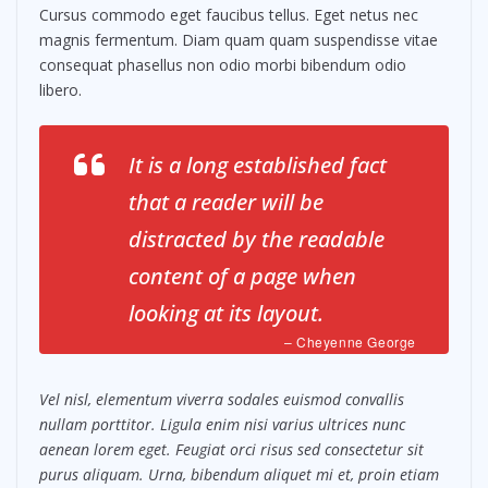
Cursus commodo eget faucibus tellus. Eget netus nec
magnis fermentum. Diam quam quam suspendisse vitae
consequat phasellus non odio morbi bibendum odio
libero.
It is a long established fact
that a reader will be
distracted by the readable
content of a page when
looking at its layout.
– Cheyenne George
Vel nisl, elementum viverra sodales euismod convallis
nullam porttitor. Ligula enim nisi varius ultrices nunc
aenean lorem eget. Feugiat orci risus sed consectetur sit
purus aliquam. Urna, bibendum aliquet mi et, proin etiam