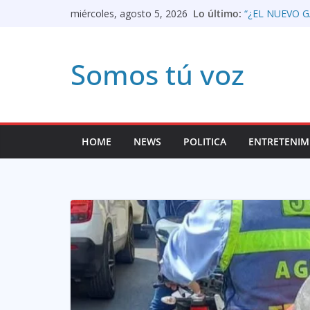
Saltar
Lo último:
“¿EL NUEVO G
miércoles, agosto 5, 2026
COMPARACION
al
Apertura del p
prensa colomb
contenido
Somos tú voz
«Vamos a traba
Lorenzo, direc
de Mayores
Así queda pan
LIBRE EL GE
EL CASO GALÁ
HOME
NEWS
POLITICA
ENTRETENIM