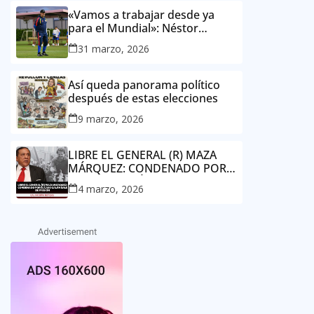
«Vamos a trabajar desde ya
para el Mundial»: Néstor
Lorenzo, director técnico de la
31 marzo, 2026
Selección Colombia Masculina
de Mayores
Así queda panorama político
después de estas elecciones
9 marzo, 2026
LIBRE EL GENERAL (R) MAZA
MÁRQUEZ: CONDENADO POR
EL CASO GALÁN SALE DE
4 marzo, 2026
PRISIÓN