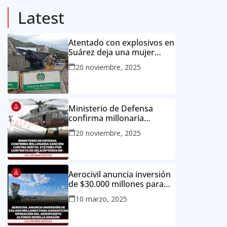
Latest
Atentado con explosivos en
Suárez deja una mujer
muerta y dos niños heridos
20 noviembre, 2025
Ministerio de Defensa
confirma millonaria
sanción contra Vertol
20 noviembre, 2025
Systems por contrato de
helicópteros MI-17
Aerocivil anuncia inversión
de $30.000 millones para
garantizar operación del
10 marzo, 2025
aeropuerto Alfonso Bonilla
Aragón