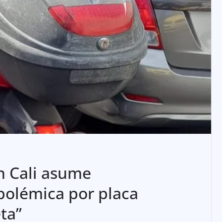
n Cali asume
polémica por placa
ta”