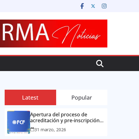
Latest
Popular
Apertura del proceso de
acreditación y pre-inscripción
para la prensa colombiana:
31 marzo, 2026
Copa Mundial de la FIFA 2026 ™