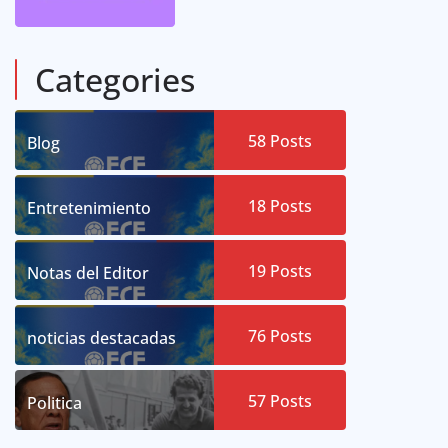
Categories
58
Posts
Blog
18
Posts
Entretenimiento
19
Posts
Notas del Editor
76
Posts
noticias destacadas
57
Posts
Politica