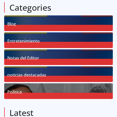
Categories
Blog
58
Posts
Entretenimiento
18
Posts
Notas del Editor
19
Posts
noticias destacadas
76
Posts
Politica
57
Posts
Latest