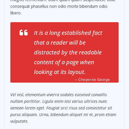
consequat phasellus non odio morbi bibendum odio
libero.
It is a long established fact
that a reader will be
distracted by the readable
content of a page when
looking at its layout.
– Cheyenne George
Vel nisl, elementum viverra sodales euismod convallis
nullam porttitor. Ligula enim nisi varius ultrices nunc
aenean lorem eget. Feugiat orci risus sed consectetur sit
purus aliquam. Urna, bibendum aliquet mi et, proin etiam
vulputate.