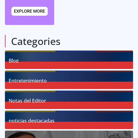
Categories
Blog
58
Posts
Entretenimiento
18
Posts
Notas del Editor
19
Posts
noticias destacadas
76
Posts