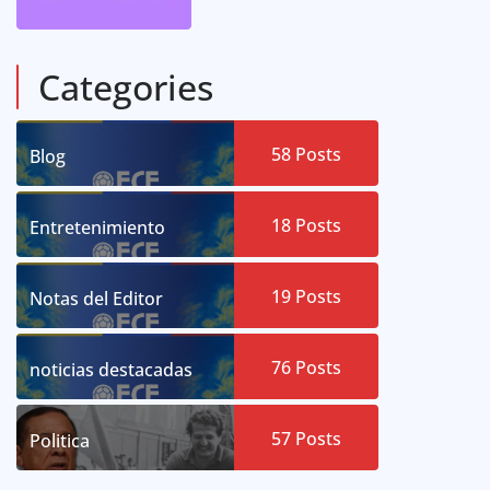
Categories
58
Posts
Blog
18
Posts
Entretenimiento
19
Posts
Notas del Editor
76
Posts
noticias destacadas
57
Posts
Politica