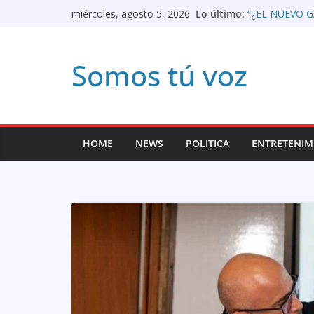
Saltar
Lo último:
“¿EL NUEVO G
miércoles, agosto 5, 2026
COMPARACION
al
Apertura del p
prensa colomb
contenido
Somos tú voz
«Vamos a traba
Lorenzo, direc
de Mayores
Así queda pan
LIBRE EL GE
EL CASO GALÁ
HOME
NEWS
POLITICA
ENTRETENIM