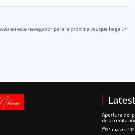
o web en este navegador para la próxima vez que haga un
Lates
Apertura del 
de acreditació
inscripción par
31 marzo, 202
prensa colomb