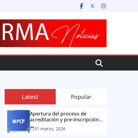
Latest
Popular
Apertura del proceso de
acreditación y pre-inscripción
para la prensa colombiana:
31 marzo, 2026
Copa Mundial de la FIFA 2026 ™