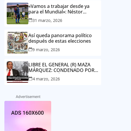
«Vamos a trabajar desde ya
para el Mundial»: Néstor
Lorenzo, director técnico de la
31 marzo, 2026
Selección Colombia Masculina
de Mayores
Así queda panorama político
después de estas elecciones
9 marzo, 2026
LIBRE EL GENERAL (R) MAZA
MÁRQUEZ: CONDENADO POR
EL CASO GALÁN SALE DE
4 marzo, 2026
PRISIÓN