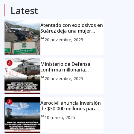
Latest
Atentado con explosivos en
Suárez deja una mujer
muerta y dos niños heridos
20 noviembre, 2025
Ministerio de Defensa
confirma millonaria
sanción contra Vertol
20 noviembre, 2025
Systems por contrato de
helicópteros MI-17
Aerocivil anuncia inversión
de $30.000 millones para
garantizar operación del
10 marzo, 2025
aeropuerto Alfonso Bonilla
Aragón