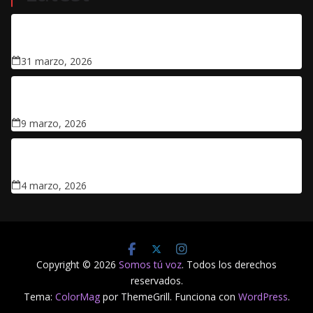
Apertura del proceso de acreditación y pre-inscripción
para la prensa colombiana: Copa Mundial de la FIFA
2026 ™
31 marzo, 2026
Así queda panorama político después de estas
elecciones
9 marzo, 2026
LIBRE EL GENERAL (R) MAZA MÁRQUEZ: CONDENADO
POR EL CASO GALÁN SALE DE PRISIÓN
4 marzo, 2026
Copyright © 2026
Somos tú voz
. Todos los derechos
reservados.
Tema:
ColorMag
por ThemeGrill. Funciona con
WordPress
.