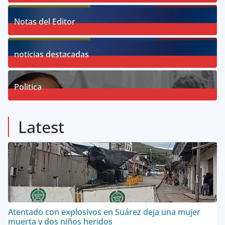
18
Posts
Notas del Editor
19
Posts
noticias destacadas
76
Posts
Politica
57
Posts
Latest
Atentado con explosivos en Suárez deja una mujer
muerta y dos niños heridos