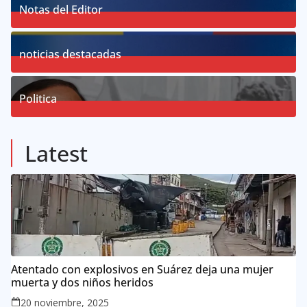
Notas del Editor
19
Posts
noticias destacadas
76
Posts
Politica
57
Posts
Latest
Atentado con explosivos en Suárez deja una mujer
muerta y dos niños heridos
20 noviembre, 2025