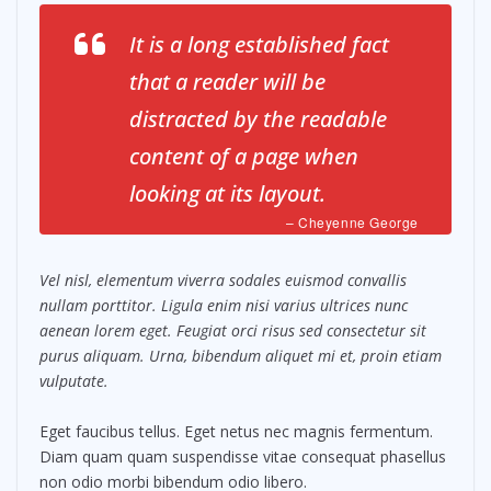
It is a long established fact
that a reader will be
distracted by the readable
content of a page when
looking at its layout.
– Cheyenne George
Vel nisl, elementum viverra sodales euismod convallis
nullam porttitor. Ligula enim nisi varius ultrices nunc
aenean lorem eget. Feugiat orci risus sed consectetur sit
purus aliquam. Urna, bibendum aliquet mi et, proin etiam
vulputate.
Eget faucibus tellus. Eget netus nec magnis fermentum.
Diam quam quam suspendisse vitae consequat phasellus
non odio morbi bibendum odio libero.