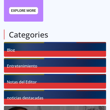
Categories
Blog
58
Posts
Entretenimiento
18
Posts
Notas del Editor
19
Posts
noticias destacadas
76
Posts