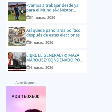
«Vamos a trabajar desde ya
para el Mundial»: Néstor
Lorenzo, director técnico de la
31 marzo, 2026
Selección Colombia Masculina
de Mayores
Así queda panorama político
después de estas elecciones
9 marzo, 2026
LIBRE EL GENERAL (R) MAZA
MÁRQUEZ: CONDENADO POR
EL CASO GALÁN SALE DE
4 marzo, 2026
PRISIÓN