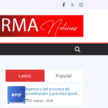
Latest
Popular
Apertura del proceso de
acreditación y pre-inscripción
para la prensa colombiana:
31 marzo, 2026
Copa Mundial de la FIFA 2026
™