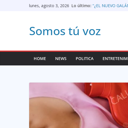
Saltar
Lo último:
“¿EL NUEVO GALÁ
lunes, agosto 3, 2026
COMPARACIONES 
al
Apertura del proces
prensa colombiana
contenido
Somos tú voz
«Vamos a trabajar 
Lorenzo, director 
de Mayores
Así queda panorama
LIBRE EL GENER
EL CASO GALÁN S
HOME
NEWS
POLITICA
ENTRETENIM