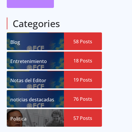
Categories
58
Posts
Blog
18
Posts
Entretenimiento
19
Posts
Notas del Editor
76
Posts
noticias destacadas
57
Posts
Politica