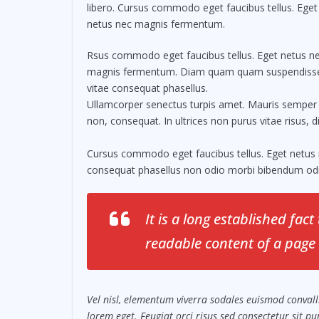
libero. Cursus commodo eget faucibus tellus. Eget
netus nec magnis fermentum.
Rsus commodo eget faucibus tellus. Eget netus n
magnis fermentum. Diam quam quam suspendiss
vitae consequat phasellus.
Ullamcorper senectus turpis amet. Mauris semper id 
non, consequat. In ultrices non purus vitae risus, 
Cursus commodo eget faucibus tellus. Eget netu
consequat phasellus non odio morbi bibendum odio
It is a long established fact
readable content of a page 
Vel nisl, elementum viverra sodales euismod convalli
lorem eget. Feugiat orci risus sed consectetur sit 