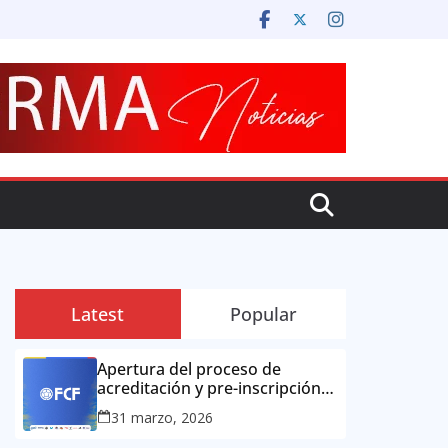
Latest
Popular
Apertura del proceso de
acreditación y pre-inscripción
para la prensa colombiana:
31 marzo, 2026
Copa Mundial de la FIFA 2026 ™