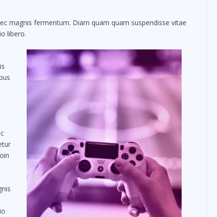
 nec magnis fermentum. Diam quam quam suspendisse vitae
 libero.
is
ibus
nc
etur
oin
gnis
io