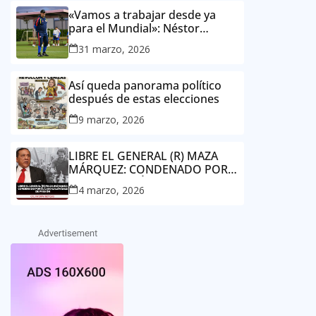
«Vamos a trabajar desde ya
para el Mundial»: Néstor
Lorenzo, director técnico de la
31 marzo, 2026
Selección Colombia Masculina
de Mayores
Así queda panorama político
después de estas elecciones
9 marzo, 2026
LIBRE EL GENERAL (R) MAZA
MÁRQUEZ: CONDENADO POR
EL CASO GALÁN SALE DE
4 marzo, 2026
PRISIÓN