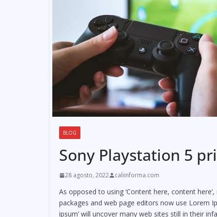
BLOG
Sony Playstation 5 pri
28 agosto, 2022
caliinforma.com
As opposed to using ‘Content here, content here’, 
packages and web page editors now use Lorem Ipsu
ipsum’ will uncover many web sites still in their inf