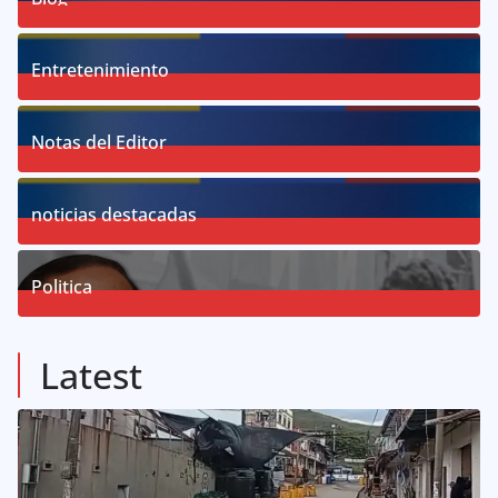
58
Posts
Entretenimiento
18
Posts
Notas del Editor
19
Posts
noticias destacadas
76
Posts
Politica
57
Posts
Latest