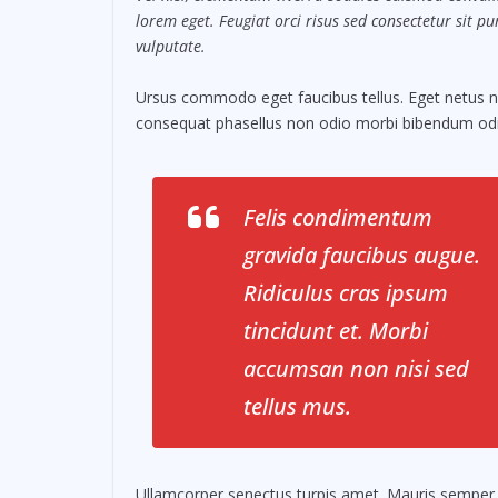
lorem eget. Feugiat orci risus sed consectetur sit 
vulputate.
Ursus commodo eget faucibus tellus. Eget netus
consequat phasellus non odio morbi bibendum odio
Felis condimentum
gravida faucibus augue.
Ridiculus cras ipsum
tincidunt et. Morbi
accumsan non nisi sed
tellus mus.
Ullamcorper senectus turpis amet. Mauris semper id 