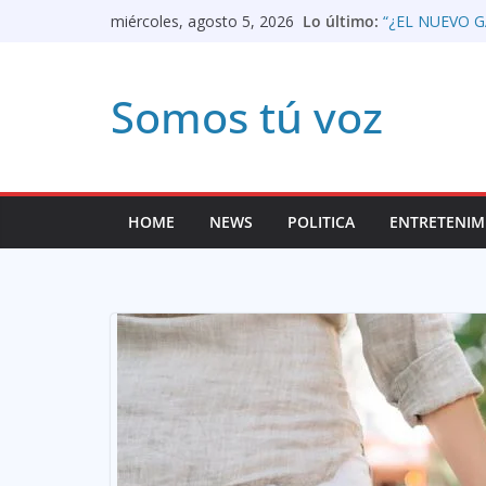
Saltar
Lo último:
“¿EL NUEVO G
miércoles, agosto 5, 2026
COMPARACION
al
Apertura del p
prensa colomb
contenido
Somos tú voz
«Vamos a traba
Lorenzo, direc
de Mayores
Así queda pan
LIBRE EL GE
EL CASO GALÁ
HOME
NEWS
POLITICA
ENTRETENIM