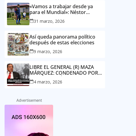
«Vamos a trabajar desde ya
para el Mundial»: Néstor
Lorenzo, director técnico de la
31 marzo, 2026
Selección Colombia Masculina
de Mayores
Así queda panorama político
después de estas elecciones
9 marzo, 2026
LIBRE EL GENERAL (R) MAZA
MÁRQUEZ: CONDENADO POR
EL CASO GALÁN SALE DE
4 marzo, 2026
PRISIÓN