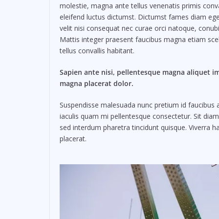
molestie, magna ante tellus venenatis primis conval
eleifend luctus dictumst. Dictumst fames diam ege
velit nisi consequat nec curae orci natoque, conu
Mattis integer praesent faucibus magna etiam scele
tellus convallis habitant.
Sapien ante nisi, pellentesque magna aliquet i
magna placerat dolor.
Suspendisse malesuada nunc pretium id faucibus a. L
iaculis quam mi pellentesque consectetur. Sit dia
sed interdum pharetra tincidunt quisque. Viverra ha
placerat.