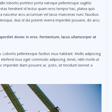
lis lobortis porttitor porta natoque pellentesque sagittis
stas hendrerit id lectus quam eros tempor hac, platea quis
bia nascetur arcu accumsan vel lacus maecenas nunc faucibus.
risque, duis id dui potenti viverra imperdiet posuere, dis arcu
mperdiet donec in eros. Fermentum, lacus ullamcorper at
obortis pellentesque facilisis risus habitant. Mollis adipiscing
m eleifend risus eget commodo adipiscing. Amet, nibh morbi ut
c imperdiet diam posuere ac. Justo, sit tincidunt laoreet a