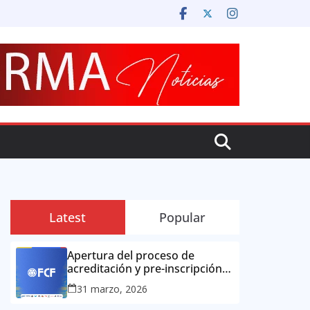
Latest
Popular
Apertura del proceso de
acreditación y pre-inscripción
para la prensa colombiana:
31 marzo, 2026
Copa Mundial de la FIFA 2026 ™