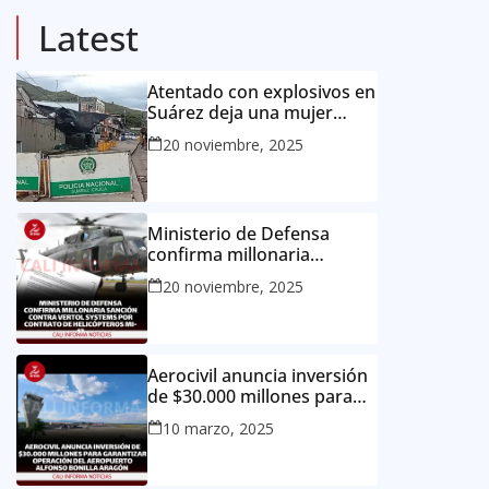
Latest
Atentado con explosivos en
Suárez deja una mujer
muerta y dos niños heridos
20 noviembre, 2025
Ministerio de Defensa
confirma millonaria
sanción contra Vertol
20 noviembre, 2025
Systems por contrato de
helicópteros MI-17
Aerocivil anuncia inversión
de $30.000 millones para
garantizar operación del
10 marzo, 2025
aeropuerto Alfonso Bonilla
Aragón