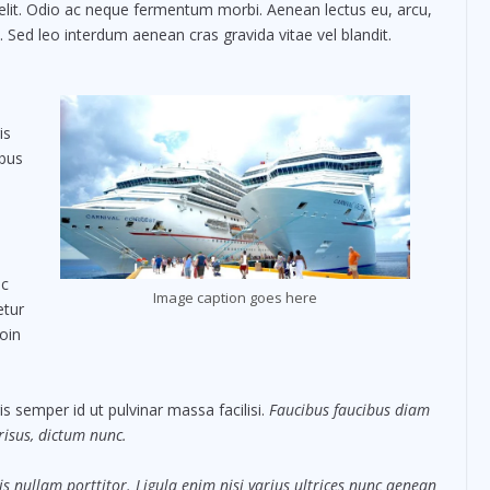
elit. Odio ac neque fermentum morbi. Aenean lectus eu, arcu,
. Sed leo interdum aenean cras gravida vitae vel blandit.
is
ibus
nc
Image caption goes here
etur
oin
s semper id ut pulvinar massa facilisi.
Faucibus faucibus diam
 risus, dictum nunc.
s nullam porttitor. Ligula enim nisi varius ultrices nunc aenean