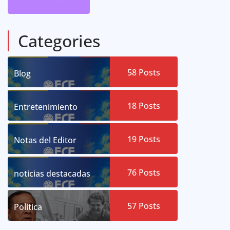
Categories
58
Posts
Blog
18
Posts
Entretenimiento
19
Posts
Notas del Editor
76
Posts
noticias destacadas
57
Posts
Politica